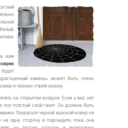
углый
тельно
ольная
 белый,
атива:
та вам
оврик
н будет
«драгоценный камень» может быть очень
 ковер и черную спрей-краску.
нять на открытом воздухе. Если у вас нет
а пол толстый слой газет. Он должна быть
врика. Покрасьте черной краской ковер на
у на одну сторону и подождите, пока она
ковер на другую сторону и аналогично