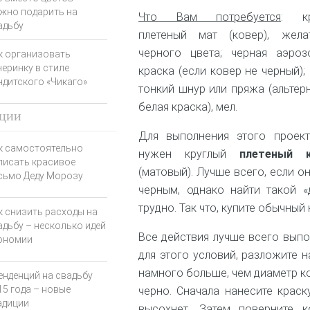
жно подарить на
Что Вам потребуется
: кр
адьбу
плетеный мат (ковер), жела
черного цвета; черная аэроз
к организовать
черинку в стиле
краска (если ковер не черный);
ндитского «Чикаго»
тонкий шнур или пряжа (альтерн
белая краска), мел.
ции
Для выполнения этого проек
к самостоятельно
нужен круглый
плетеный к
писать красивое
(матовый). Лучше всего, если о
сьмо Деду Морозу
черным, однако найти такой 
трудно. Так что, купите обычный
к снизить расходы на
адьбу – несколько идей
Все действия лучше всего выпол
ономии
для этого условий, разложите н
намного больше, чем диаметр ко
тенденций на свадьбу
15 года – новые
черно. Сначала нанесите краск
адиции
высохнет. Затем поверните 