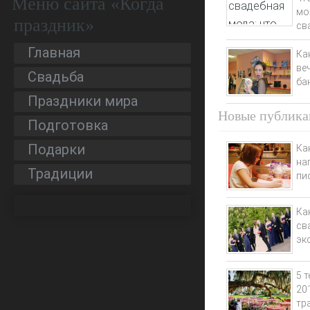
Меню сайта «Когда
мо
праздник»
св
Главная
Ка
ве
Свадьба
ба
Праздники мира
Новые публика
Подготовка
Подарки
Ка
на
Традиции
пи
Ка
св
эк
5 
20
тр