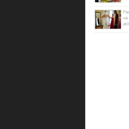
Ра
на 
до