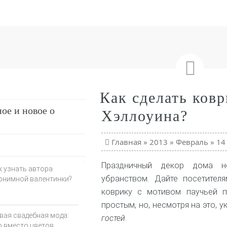
Как сделать ковр
ое и новое о
Хэллоуина?
Главная
»
2013
»
Февраль
»
14
Праздничный декор дома н
к узнать автора
убранством. Дайте посетител
онимной валентинки?
коврику с мотивом паучьей п
простым, но, несмотря на это, 
вая свадебная мода:
гостей
.
о вместо цветов