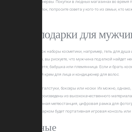
 сэкономите время и... нервы. Покупки в людных магазинах во время
исок возможных покупок, попросите совета у кого-то из семьи, кто м
ред!
лярные подарки для мужчин
то получают в подарок наборы косметики, например, гель для душа и 
ея подарка
. Вручая его, вы рискуете, что мужчина под елкой найдет не
дарка получат также тетя, бабушка или племянница. Если и брать ко
ю, например, мужской крем для лица и кондиционер для волос.
опулярными являются
галстуки
, боксеры или носки. Их можно, однак
мотив, а если носки произведены из высококачественного материала
му понравится электронная метеостанция, цифровая рамка для фотог
х игр идеальным подарком будет портативная игровая консоль или 
 оригинальные