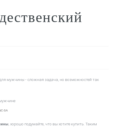
дественский
а для мужчины - сложная задача
, но возможностей так
-NC-SA
чины
, хорошо подумайте, что вы хотите купить. Таким