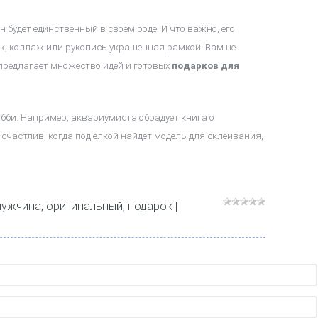
 будет единственный в своем роде. И что важно, его
к, коллаж или рукопись украшенная рамкой. Вам не
 предлагает множество идей и готовых
подарков для
обби. Например, аквариумиста обрадует книга о
 счастлив, когда под елкой найдет модель для склеивания,
мужчина
,
оригинальный
,
подарок
|