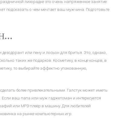
 праздничной лихорадке это очень напряженное занятие.
ожет подсказать о чем мечтает ваш мужчина. Подготовьте
...
дезодорант или пену и лосьон для бритья. Это, однако,
сколько таких же подарков. Косметику, в конце концов, в
сметику, то выбирайте эффектно упакованную,
о, сделать более привлекательными. Галстук может иметь
. Если ваш папа или муж гаджетоман и интересуется
рафий или MP3-плеер в машину. Для любителей
новинка на рынке компьютерных игр.