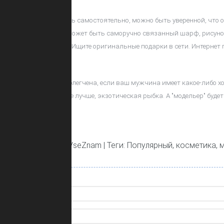
к под елку
изготовить самостоятельно, можно быть уверенной, что он
 мало чего стоит. Это может быть саморучно связанный шарф, рисуно
рческих способностей? Ищите оригинальные подарки в сети. Интернет
 будет значительно облегчена, если ваш мужчина имеет какое-либо х
золотых рыбок или, еще лучше, экзотическая рыбка. А "модельер" будет
гатит его коллекцию.
ов
: 166 |
Добавил
:
VseZnam
|
Теги
:
Популярный
,
косметика
,
.0
/
0
в:
0