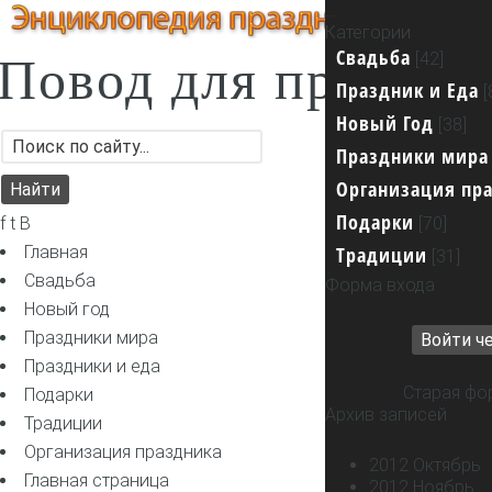
...
Категории
Свадьба
[42]
Повод для празник
Праздник и Еда
[
Новый Год
[38]
Праздники мира
Организация пр
Подарки
f t B
[70]
Главная
Традиции
[31]
Свадьба
Форма входа
Новый год
Праздники мира
Войти че
Праздники и еда
Старая фо
Подарки
Архив записей
Традиции
Организация праздника
2012 Октябрь
Главная страница
2012 Ноябрь