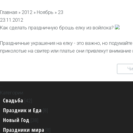
Главная
»
2012
»
Ноябрь
» 23
23.11.2012
Как сделать праздничную брошь елку из войлока?
Праздничные украшения на елку - это важно, но подумайте
приколотые на свитер или платье они привлекут внимание 
Чи
...
Главная страница
Категории
Информация о сайте
Свадьба
Реклама на сайте
[42]
Контактная информация
Праздник и Еда
[8]
Конструктор сайтов - uCoz
Новый Год
[38]
Праздники мира
[8]