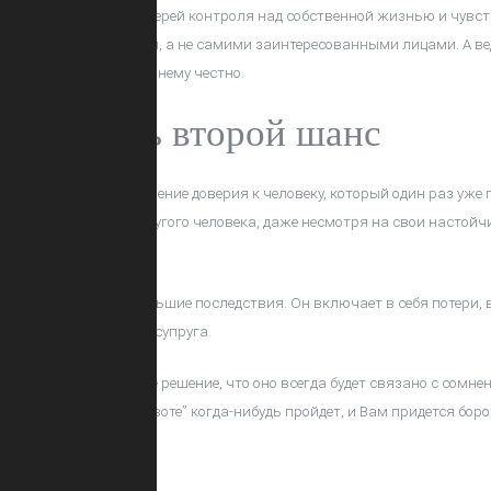
аника, вызванная потерей контроля над собственной жизнью и чувств
 посторонними люди, а не самими заинтересованными лицами. А ведь
упаем по отношению к нему честно.
о ли дать второй шанс
зможно, но восстановление доверия к человеку, который один раз уже п
состоянии простить другого человека, даже несмотря на свои настойчи
несчастья.
адьбы всегда имеет большие последствия. Он включает в себя потери,
изких потенциального супруга.
то настолько серьезное решение, что оно всегда будет связано с сомн
и и „мотыльков в животе” когда-нибудь пройдет, и Вам придется бор
 принять приглашение.