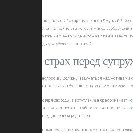
/ CC BY-NC
помнит фильм „Сбежавшая невеста” с харизматичной Джулией Роберт
и поворотами. Несмотря на то, что эта история - плод воображения 
а сама жизнь, пишет подобный сценарий, уничтожая планы и мечты п
ловеку, который однажды уже убежал от алтаря?
вызывает страх перед супр
ить на поставленный вопрос, вы должны задуматься над мотивами с
й шаг. Причины бывают разные и в большинстве своем они имеют пси
ается, что брак - это потеря свободы, а вступление в брак означает ко
 лучшего. Иногда причина может лежать в обстоятельствах, при кото
ый выбор был сделан под давлением родителей.
ние со стороны сверстников могло привести к тому, что пара молоды