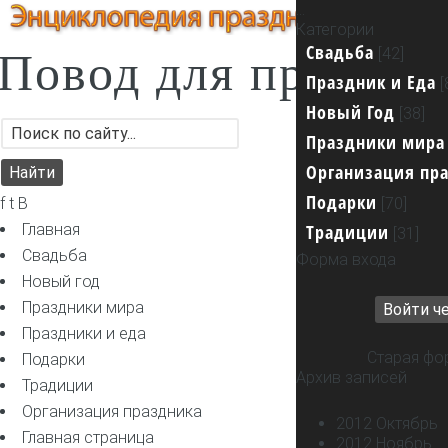
...
Категории
Свадьба
[42]
Повод для празник
Праздник и Еда
[
Новый Год
[38]
Праздники мира
Организация пр
Подарки
f t B
[70]
Главная
Традиции
[31]
Свадьба
Форма входа
Новый год
Праздники мира
Войти че
Праздники и еда
Старая фо
Подарки
Архив записей
Традиции
Организация праздника
2012 Октябрь
Главная страница
2012 Ноябрь