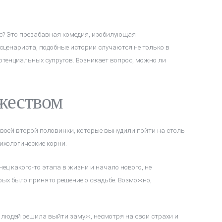
с? Это презабавная комедия, изобилующая
сценариста, подобные истории случаются не только в
отенциальных супругов. Возникает вопрос, можно ли
ужеством
воей второй половинки, которые вынудили пойти на столь
хологические корни.
нец какого-то этапа в жизни и начало нового, не
рых было принято решение о свадьбе. Возможно,
х людей решила выйти замуж, несмотря на свои страхи и