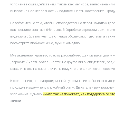
успокаивающим действием, такие, как мелисса, валериана или
вызвать в нас нервозность и подавленность настроения. Продук
Позаботьтесь о том, чтобы непосредственно перед началом цере
как правило, хватает 6-8 часов. В борьбе со стрессом важны е
видимым образом улучшают наше общее самочувствие, а также 
посмотрите любимое кино, лучше комедию.
Музыкальная терапия, то есть расслабляющая музыка, для мно
„сбросить” часть обязанностей на другое лицо: свидетелей, роди
взвалить все на свои плечи, потому что это физически невозм
К сожалению, в предпраздничной суете многие забывают о исц
придадут нашему телу спокойный ритм. Дыхательные упражнени
успокоение. Однако
ничто так не помогает, как поддержка со с
жизни.