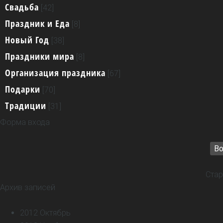
Свадьба
Реклама на сайте
[42]
Контактная информация
Праздник и Еда
[8]
Конструктор сайтов - uCoz
Новый Год
[38]
Праздники мира
[8]
Организация праздника
[67]
Подарки
[70]
Традиции
[31]
Форма входа
Во
Стар
Архив записей
2012 Октябрь