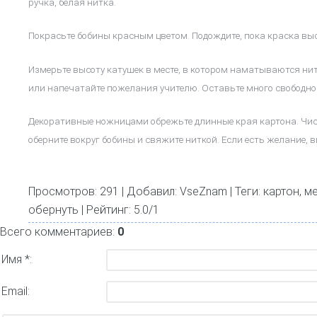
ручка, белая нитка.
Покрасьте бобины красным цветом. Подождите, пока краска выс
Измерьте высоту катушек в месте, в котором наматываются нит
или напечатайте пожелания учителю. Оставьте много свободного
Декоративные ножницами обрежьте длинные края картона. Чис
оберните вокруг бобины и свяжите ниткой. Если есть желание,
Просмотров
: 291 |
Добавил
:
VseZnam
|
Теги
:
картон
,
м
обернуть
|
Рейтинг
:
5.0
/
1
Всего комментариев:
0
Имя *:
Email: