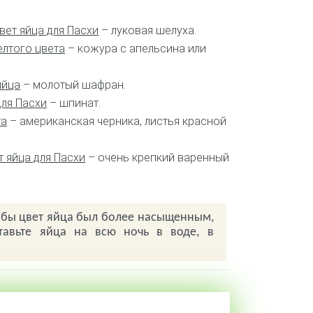
вет яйца для Пасхи
– луковая шелуха.
елтого цвета
– кожура с апельсина или
яйца
– молотый шафран.
для Пасхи
– шпинат.
та
– американская черника, листья красной
 яйца для Пасхи
– очень крепкий варенный
тобы цвет яйца был более насыщенным,
тавьте яйца на всю ночь в воде, в