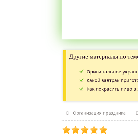
Другие материалы по тем
Оригинальное украше
Какой завтрак пригот
Как покрасить пиво в
Организация праздника