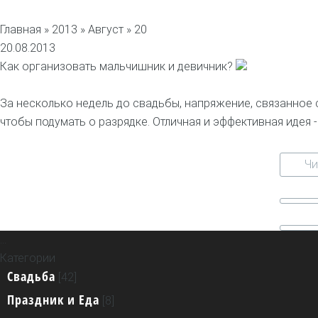
Главная
»
2013
»
Август
» 20
20.08.2013
Как организовать мальчишник и девичник?
За несколько недель до свадьбы, напряжение, связанное 
чтобы подумать о разрядке. Отличная и эффективная идея -
Чи
...
Главная страница
Категории
Информация о сайте
Свадьба
Реклама на сайте
[42]
Контактная информация
Праздник и Еда
[8]
Конструктор сайтов - uCoz