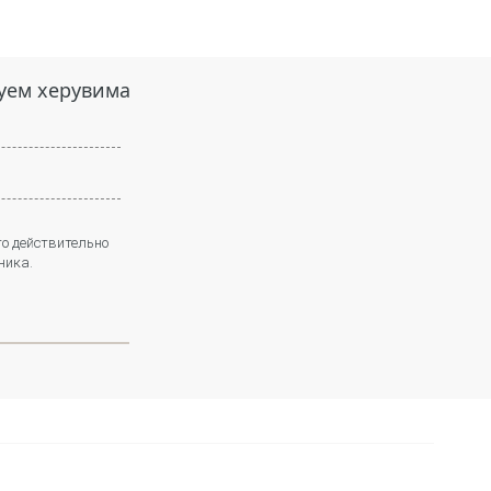
суем херувима
то действительно
ника.